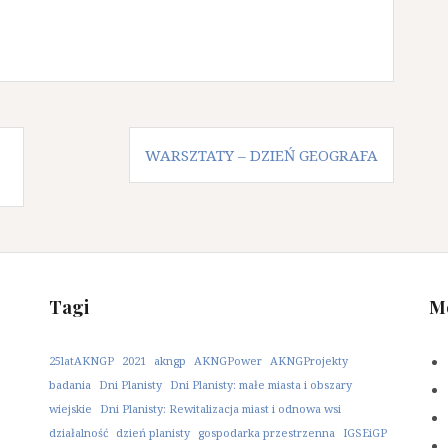
WARSZTATY – DZIEŃ GEOGRAFA
Tagi
M
25latAKNGP
2021
akngp
AKNGPower
AKNGProjekty
badania
Dni Planisty
Dni Planisty: małe miasta i obszary
wiejskie
Dni Planisty: Rewitalizacja miast i odnowa wsi
działalność
dzień planisty
gospodarka przestrzenna
IGSEiGP