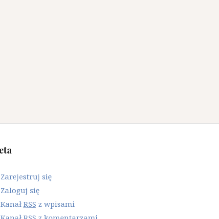
eta
Zarejestruj się
Zaloguj się
Kanał
RSS
z wpisami
Kanał
RSS
z komentarzami